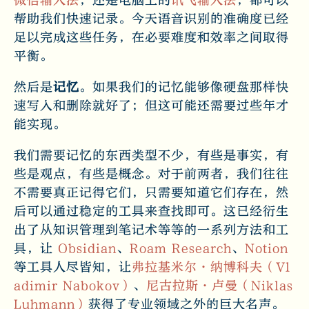
微信输入法
，还是电脑上的
讯飞输入法
，都可以
帮助我们快速记录。今天语音识别的准确度已经
足以完成这些任务，在必要难度和效率之间取得
平衡。
然后是
记忆
。如果我们的记忆能够像硬盘那样快
速写入和删除就好了；但这可能还需要过些年才
能实现。
我们需要记忆的东西类型不少，有些是事实，有
些是观点，有些是概念。对于前两者，我们往往
不需要真正记得它们，只需要知道它们存在，然
后可以通过稳定的工具来查找即可。这已经衍生
出了从知识管理到笔记术等等的一系列方法和工
具，让
Obsidian
、
Roam Research
、
Notion
等工具人尽皆知，让
弗拉基米尔·纳博科夫（Vl
adimir Nabokov）
、
尼古拉斯·卢曼（Niklas
Luhmann）
获得了专业领域之外的巨大名声。