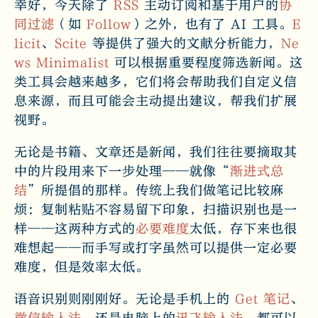
幸好，今天除了
RSS
主动订阅和基于用户的
协
同过滤
（如
Follow
）之外，也有了 AI 工具。
E
licit
、
Scite
等提供了强大的文献分析能力，
Ne
ws Minimalist
可以根据重要程度筛选新闻。这
类工具会越来越多，它们将会帮助我们自定义信
息来源，而且可能会主动提出建议，帮我们扩展
视野。
无论是书籍、文章还是新闻，我们往往要摘取其
中的片段用来下一步处理——就像“
渐进式总
结
”所提倡的那样。传统上我们做笔记比较麻
烦：复制粘贴不容易留下印象，扫描识别也是一
样——这两种方式的
必要难度
太低，存下来也很
难想起——而手写或打字虽然可以提供一定必要
难度，但是效率太低。
语音识别则刚刚好。无论是手机上的
Get 笔记
、