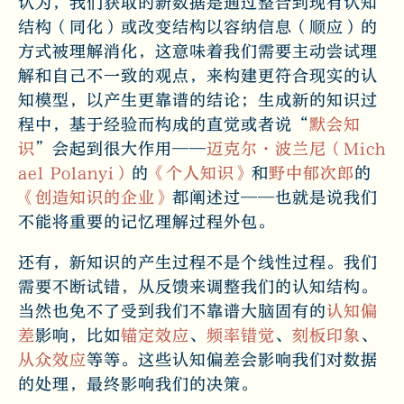
认为，我们获取的新数据是通过整合到现有认知
结构（同化）或改变结构以容纳信息（顺应）的
方式被理解消化，这意味着我们需要主动尝试理
解和自己不一致的观点，来构建更符合现实的认
知模型，以产生更靠谱的结论；生成新的知识过
程中，基于经验而构成的直觉或者说“
默会知
识
”会起到很大作用——
迈克尔·波兰尼（Mich
ael Polanyi）
的
《个人知识》
和
野中郁次郎
的
《创造知识的企业》
都阐述过——也就是说我们
不能将重要的记忆理解过程外包。
还有，新知识的产生过程不是个线性过程。我们
需要不断试错，从反馈来调整我们的认知结构。
当然也免不了受到我们不靠谱大脑固有的
认知偏
差
影响，比如
锚定效应
、
频率错觉
、
刻板印象
、
从众效应
等等。这些认知偏差会影响我们对数据
的处理，最终影响我们的决策。