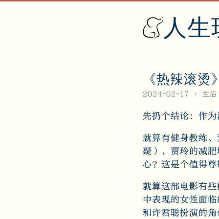
人生
《热辣滚烫》和 
2024-02-17
生活
先扔个结论：作为
就算有健身教练、
疑），贾玲的减肥
心？这是个值得尊
就算这部电影有些
中表现的女性面临
和许君聪扮演的角