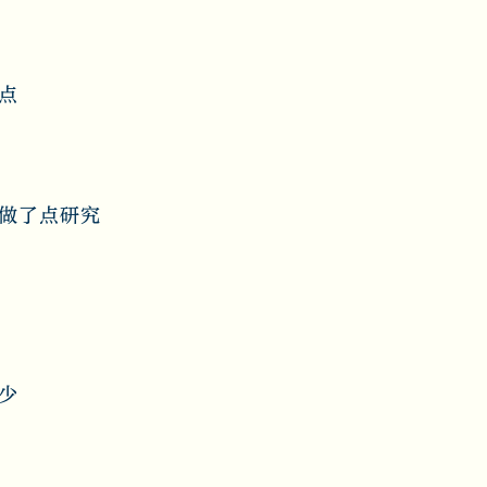
点
做了点研究
少