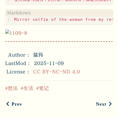
Author
猛犸
LastMod
2025-11-09
License
CC BY-NC-ND 4.0
想法
生活
笔记
Prev
Next