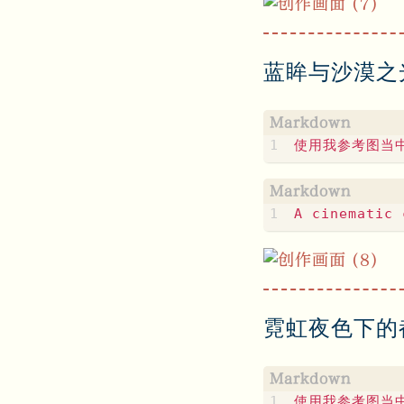
蓝眸与沙漠之
霓虹夜色下的