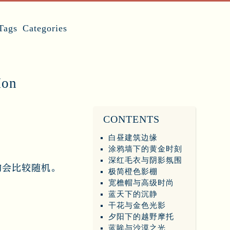
Tags
Categories
on
CONTENTS
白昼建筑边缘
涂鸦墙下的黄金时刻
深红毛衣与阴影氛围
物会比较随机。
极简橙色影棚
宽檐帽与高级时尚
蓝天下的沉静
干花与金色光影
夕阳下的越野摩托
蓝眸与沙漠之光