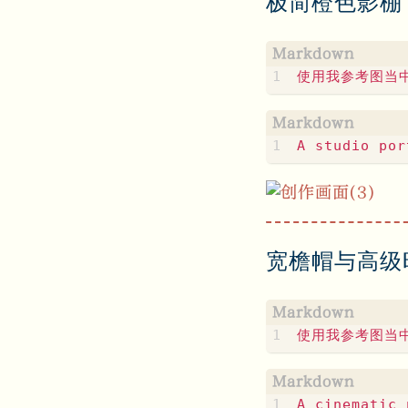
极简橙色影棚
宽檐帽与高级