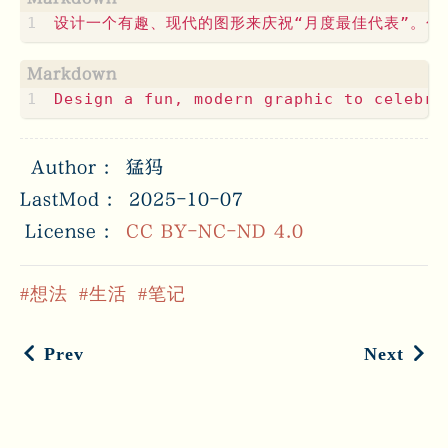
Author
猛犸
LastMod
2025-10-07
License
CC BY-NC-ND 4.0
想法
生活
笔记
Prev
Next